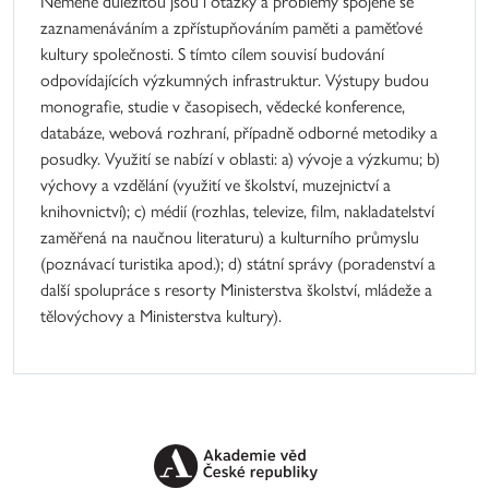
Neméně důležitou jsou i otázky a problémy spojené se
zaznamenáváním a zpřístupňováním paměti a paměťové
kultury společnosti. S tímto cílem souvisí budování
odpovídajících výzkumných infrastruktur. Výstupy budou
monografie, studie v časopisech, vědecké konference,
databáze, webová rozhraní, případně odborné metodiky a
posudky. Využití se nabízí v oblasti: a) vývoje a výzkumu; b)
výchovy a vzdělání (využití ve školství, muzejnictví a
knihovnictví); c) médií (rozhlas, televize, film, nakladatelství
zaměřená na naučnou literaturu) a kulturního průmyslu
(poznávací turistika apod.); d) státní správy (poradenství a
další spolupráce s resorty Ministerstva školství, mládeže a
tělovýchovy a Ministerstva kultury).