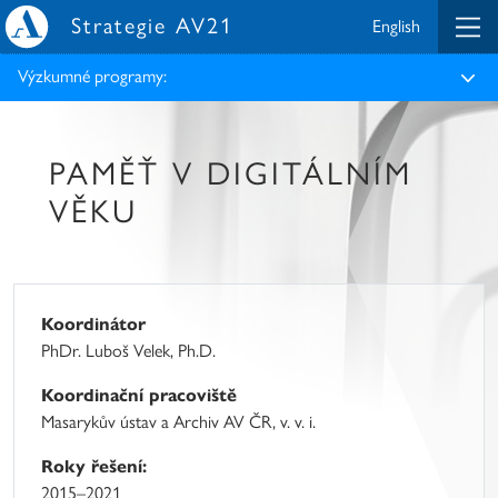
Strategie AV21
English
Výzkumné programy:
PAMĚŤ V DIGITÁLNÍM
VĚKU
Koordinátor
PhDr. Luboš Velek, Ph.D.
Koordinační pracoviště
Masarykův ústav a Archiv AV ČR, v. v. i.
Roky řešení:
2015–2021