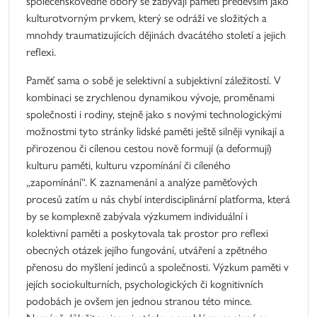
společenskovědné obory se zabývají pamětí především jako
kulturotvorným prvkem, který se odráží ve složitých a
mnohdy traumatizujících dějinách dvacátého století a jejich
reflexi.
Paměť sama o sobě je selektivní a subjektivní záležitostí. V
kombinaci se zrychlenou dynamikou vývoje, proměnami
společnosti i rodiny, stejně jako s novými technologickými
možnostmi tyto stránky lidské paměti ještě silněji vynikají a
přirozenou či cílenou cestou nově formují (a deformují)
kulturu paměti, kulturu vzpomínání či cíleného
„zapomínání“. K zaznamenání a analýze paměťových
procesů zatím u nás chybí interdisciplinární platforma, která
by se komplexně zabývala výzkumem individuální i
kolektivní paměti a poskytovala tak prostor pro reflexi
obecných otázek jejího fungování, utváření a zpětného
přenosu do myšlení jedinců a společnosti. Výzkum paměti v
jejích sociokulturních, psychologických či kognitivních
podobách je ovšem jen jednou stranou této mince.