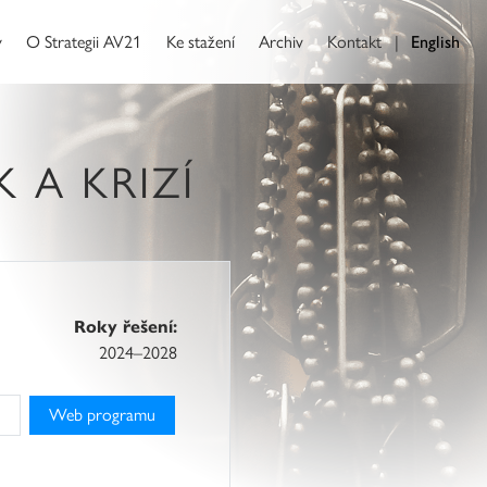
y
O Strategii AV21
Ke stažení
Archiv
Kontakt
|
English
K A KRIZÍ
Roky řešení:
2024–2028
Web programu