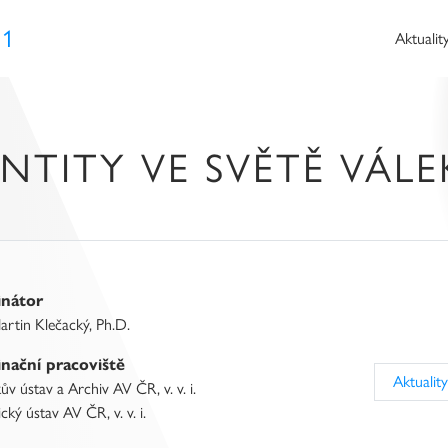
21
Aktualit
NTITY VE SVĚTĚ VÁLE
inátor
artin Klečacký, Ph.D.
nační pracoviště
Aktuality
v ústav a Archiv AV ČR, v. v. i.
cký ústav AV ČR, v. v. i.