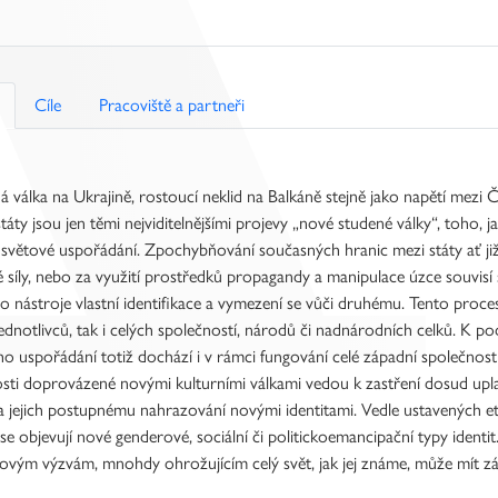
Cíle
Pracoviště a partneři
 válka na Ukrajině, rostoucí neklid na Balkáně stejně jako napětí mezi
státy jsou jen těmi nejviditelnějšími projevy „nové studené války“, toho, j
cí světové uspořádání. Zpochybňování současných hranic mezi státy ať ji
 síly, nebo za využití prostředků propagandy a manipulace úzce souvisí 
o nástroje vlastní identifikace a vymezení se vůči druhému. Tento proce
jednotlivců, tak i celých společností, národů či nadnárodních celků. K
ho uspořádání totiž dochází i v rámci fungování celé západní společnosti.
sti doprovázené novými kulturními válkami vedou k zastření dosud upla
a jejich postupnému nahrazování novými identitami. Vedle ustavených e
e objevují nové genderové, sociální či politickoemancipační typy ident
ovým výzvám, mnohdy ohrožujícím celý svět, jak jej známe, může mít zá