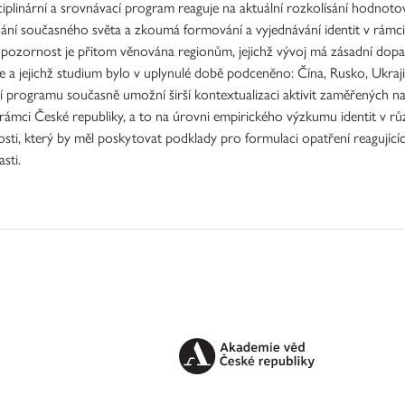
ciplinární a srovnávací program reaguje na aktuální rozkolísání hodnoto
ání současného světa a zkoumá formování a vyjednávání identit v rámci 
í pozornost je přitom věnována regionům, jejichž vývoj má zásadní dopa
e a jejichž studium bylo v uplynulé době podceněno: Čína, Rusko, Ukraji
í programu současně umožní širší kontextualizaci aktivit zaměřených na
 rámci České republiky, a to na úrovni empirického výzkumu identit v 
osti, který by měl poskytovat podklady pro formulaci opatření reagujíc
asti.