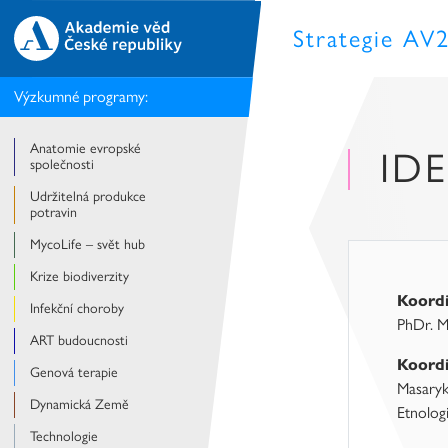
Strategie AV
Výzkumné programy:
Anatomie evropské
IDE
společnosti
Udržitelná produkce
potravin
MycoLife – svět hub
Krize biodiverzity
Koord
Infekční choroby
PhDr. M
ART budoucnosti
Koordi
Genová terapie
Masaryků
Dynamická Země
Etnologi
Technologie