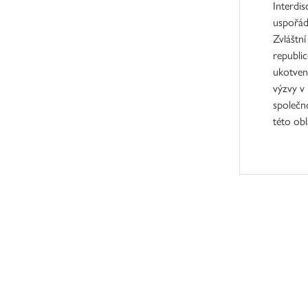
Interdis
uspořád
Zvláštn
republic
ukotven
výzvy v
společn
této obl