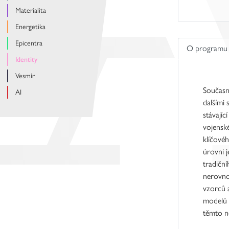
Materialita
Energetika
Epicentra
O programu
Identity
Vesmír
Současná
AI
dalšími 
stávají
vojenské
klíčovéh
úrovni 
tradiční
nerovno
vzorců 
modelů s
těmto n