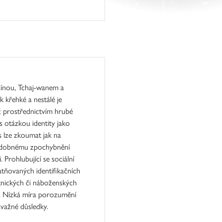
 Čínou, Tchaj-wanem a
ak křehké a nestálé je
ž prostřednictvím hrubé
s otázkou identity jako
s lze zkoumat jak na
 podobnému zpochybnění
 Prohlubující se sociální
tňovaných identifikačních
tnických či náboženských
it. Nízká míra porozumění
važné důsledky.