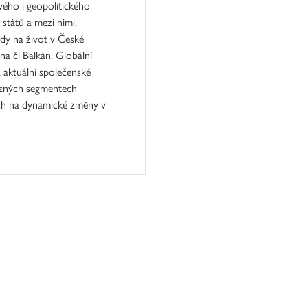
vého i geopolitického
států a mezi nimi.
dy na život v České
na či Balkán. Globální
 aktuální společenské
různých segmentech
ích na dynamické změny v